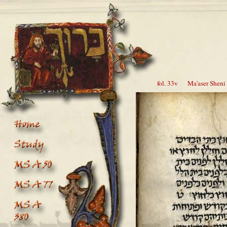
fol. 33v Ma'aser Sheni I